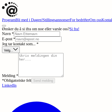
Program
Bli med i Dagen!
Stillingsannonser
For bedrifter
Om oss
Kontak
Ønsker du å si ifra om noe eller varsle oss?
Si fra!
Navn *
E-post *
Jeg tar kontakt som... *
Velg...
Melding *
*Obligatoriske felt
Send melding
LinkedIn